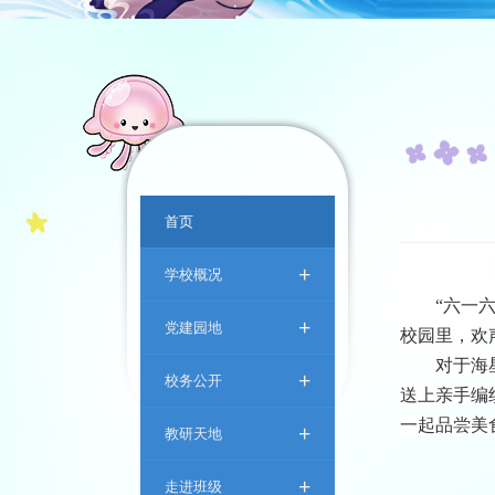
首页
+
学校概况
“六一
+
党建园地
校园里
，
欢
对于海
+
校务公开
送上亲手编
一起品尝美
+
教研天地
+
走进班级